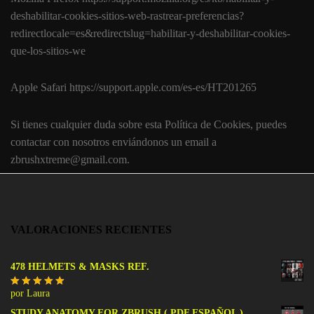
deshabilitar-cookies-sitios-web-rastrear-preferencias?
redirectlocale=es&redirectslug=habilitar-y-deshabilitar-cookies-
que-los-sitios-we
Apple Safari https://support.apple.com/es-es/HT201265
Si tienes cualquier duda sobre esta Política de Cookies, puedes
contactar con nosotros enviándonos un email a
zbrushxtreme@gmail.com.
VALORACIONES RECIENTES
478 HELMETS & MASKS REF.
por Laura
Valorado
con
5
de 5
STUDY ANATOMY FOR ZBRUSH ( PDF ESPAÑOL )