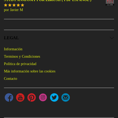
por Javier M
Valorado
con
5
de 5
LEGAL
Información
Terminos y Condiciones
Política de privacidad
Más información sobre las cookies
Contacto