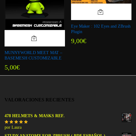
Eye Maker : 102 Eyes and ZBrush
Plugin
9,00
€
MUNNYWORLD MEET MAT –
BASEMESH CUSTOMIZABLE
5,00
€
VALORACIONES RECIENTES
478 HELMETS & MASKS REF.
por Laura
Valorado
con
5
de 5
STUDY ANATOMY FOR ZBRUSH ( PDF ESPAÑOL )