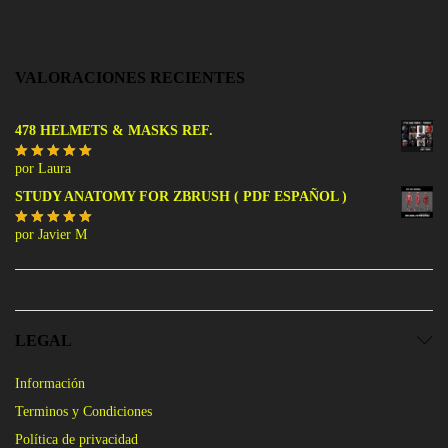
VALORACIONES RECIENTES
478 HELMETS & MASKS REF.
por Laura
Valorado
con
5
de 5
STUDY ANATOMY FOR ZBRUSH ( PDF ESPAÑOL )
por Javier M
Valorado
con
5
de 5
LEGAL
Información
Terminos y Condiciones
Política de privacidad