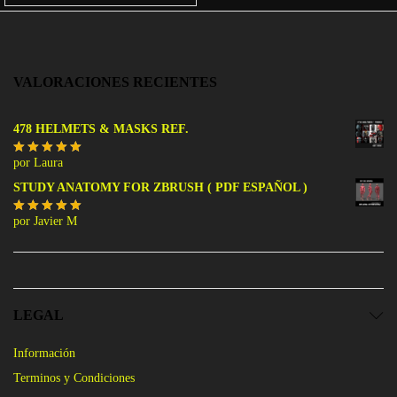
VALORACIONES RECIENTES
478 HELMETS & MASKS REF.
por Laura
Valorado
con
5
de 5
STUDY ANATOMY FOR ZBRUSH ( PDF ESPAÑOL )
por Javier M
Valorado
con
5
de 5
LEGAL
Información
Terminos y Condiciones