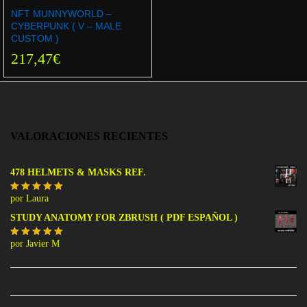
NFT MUNNYWORLD –
CYBERPUNK ( V – MALE
CUSTOM )
217,47
€
VALORACIONES RECIENTES
478 HELMETS & MASKS REF.
por Laura
Valorado
con
5
de 5
STUDY ANATOMY FOR ZBRUSH ( PDF ESPAÑOL )
por Javier M
Valorado
con
5
de 5