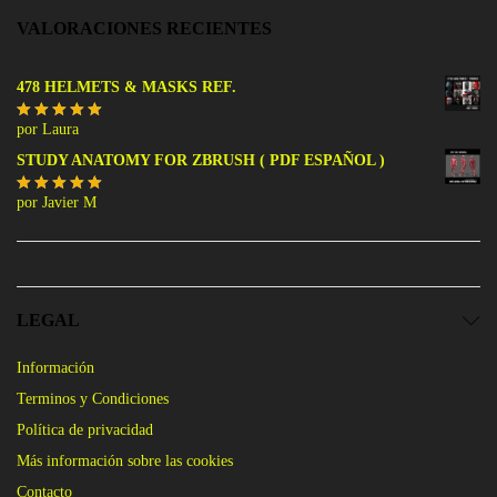
VALORACIONES RECIENTES
478 HELMETS & MASKS REF.
por Laura
Valorado
con
5
de 5
STUDY ANATOMY FOR ZBRUSH ( PDF ESPAÑOL )
por Javier M
Valorado
con
5
de 5
LEGAL
Información
Terminos y Condiciones
Política de privacidad
Más información sobre las cookies
Contacto