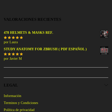
VALORACIONES RECIENTES
478 HELMETS & MASKS REF.
por Laura
Valorado
con
5
de 5
STUDY ANATOMY FOR ZBRUSH ( PDF ESPAÑOL )
por Javier M
Valorado
con
5
de 5
LEGAL
Información
Terminos y Condiciones
Política de privacidad