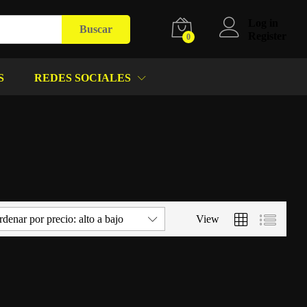
Log in
Buscar
Register
0
S
REDES SOCIALES
denar por precio: alto a bajo
View