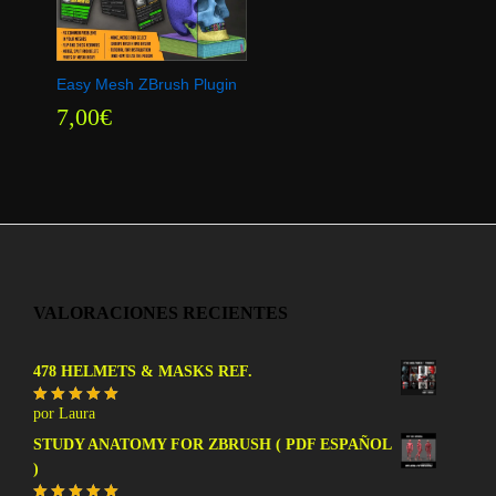
Easy Mesh ZBrush Plugin
7,00
7,00
€
€
VALORACIONES RECIENTES
478 HELMETS & MASKS REF.
por Laura
Valorado
con
5
de 5
STUDY ANATOMY FOR ZBRUSH ( PDF ESPAÑOL
)