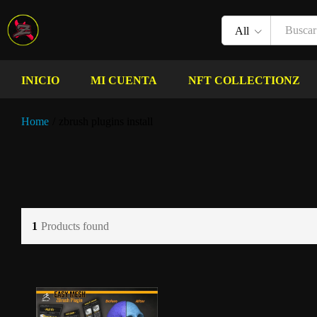
All
INICIO
MI CUENTA
NFT COLLECTIONZ
Home
/
zbrush plugins install
1
Products found