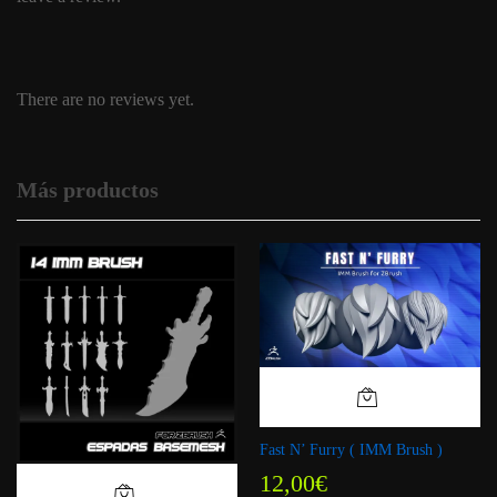
There are no reviews yet.
Más productos
Fast N’ Furry ( IMM Brush )
12,00
€