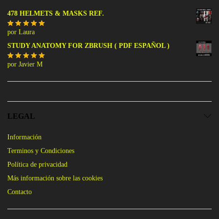
478 HELMETS & MASKS REF.
por Laura
Valorado
con
5
de 5
STUDY ANATOMY FOR ZBRUSH ( PDF ESPAÑOL )
por Javier M
Valorado
con
5
de 5
LEGAL
Información
Terminos y Condiciones
Política de privacidad
Más información sobre las cookies
Contacto