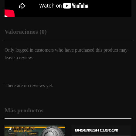
Valoraciones (0)
Only logged in customers who have purchased this product may
leave a review.
There are no reviews yet.
Más productos