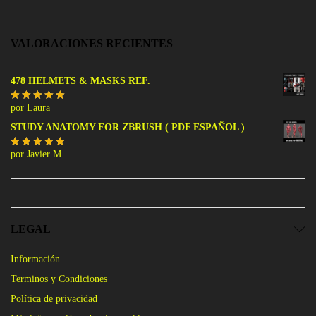
VALORACIONES RECIENTES
478 HELMETS & MASKS REF.
por Laura
Valorado
con
5
de 5
STUDY ANATOMY FOR ZBRUSH ( PDF ESPAÑOL )
por Javier M
Valorado
con
5
de 5
LEGAL
Información
Terminos y Condiciones
Política de privacidad