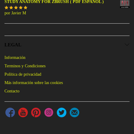
STUDY ANATOMY FOR ZBRUSH ( PDF ESPAÑOL )
por Javier M
Valorado
con
5
de 5
LEGAL
Información
Terminos y Condiciones
Política de privacidad
Más información sobre las cookies
Contacto