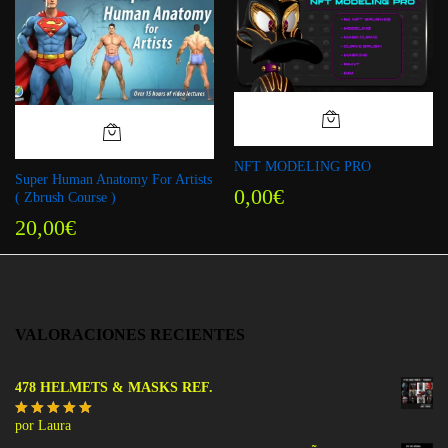
NFT MODELING PRO
Super Human Anatomy For Artists
0,00
€
( Zbrush Course )
20,00
€
VALORACIONES RECIENTES
478 HELMETS & MASKS REF.
por Laura
Valorado
con
5
de 5