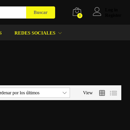
Log in
Buscar
Register
0
S
REDES SOCIALES
denar por los últimos
View