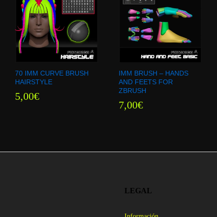
70 IMM CURVE BRUSH
IMM BRUSH – HANDS
HAIRSTYLE
AND FEETS FOR
ZBRUSH
5,00
5,00
€
€
7,00
7,00
€
€
LEGAL
Información