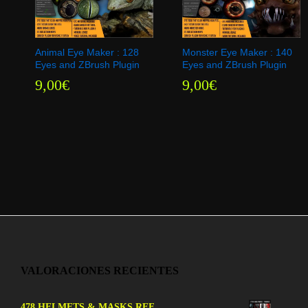
Animal Eye Maker : 128
Monster Eye Maker : 140
Eyes and ZBrush Plugin
Eyes and ZBrush Plugin
9,00
9,00
€
€
9,00
9,00
€
€
VALORACIONES RECIENTES
478 HELMETS & MASKS REF.