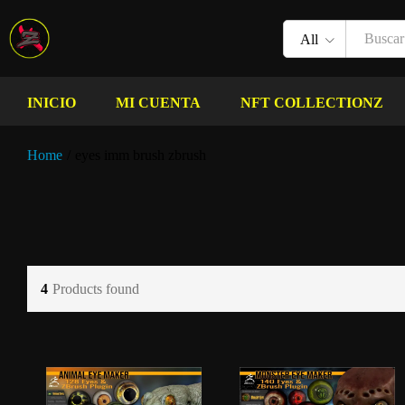
All
INICIO
MI CUENTA
NFT COLLECTIONZ
Home
/
eyes imm brush zbrush
4
Products found